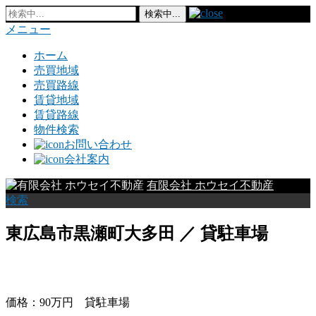
メニュー
ホーム
売買地域
売買路線
賃貸地域
賃貸路線
物件検索
お問い合わせ
会社案内
有限会社 ホウセイ不動産
検索
東広島市黒瀬町大多田 ／ 貸駐車場
価格：90万円 貸駐車場